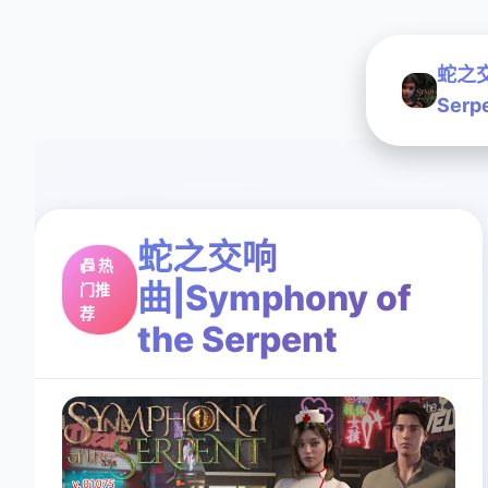
蛇之交响
Serp
蛇之交响
📠 热
曲|Symphony of
门推
荐
the Serpent