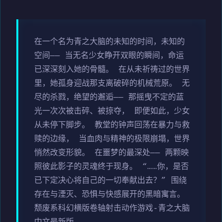
在一个名为青之大脑的未知的时间，未知的
空间—— 当无名少女睁开双眼的瞬间，命运
已深深刻入她的骨髓。 在从未祈祷过的世界
里，她孤身迎战那支离破碎的机械荒原。 无
尽的杀戮，绝望的邂逅—— 那摇曳不定的蓝
光一次次被击碎、被掠夺， 即便如此，少女
从未停下脚步。 教堂的钟声回荡在暴力与救
赎的边缘， 当血肉与精神的极限崩塌，世界
悄然改变形貌。 在噩梦的最深处—— 两颗映
照彼此影子的灵魂终于现身。 “……你，是否
已下定决心将自己的一切奉献出去？” 围绕
存在与湮灭、恐惧与快感展开的黑暗寓言。
颓废系科幻横版卷轴射击动作游戏-青之大脑