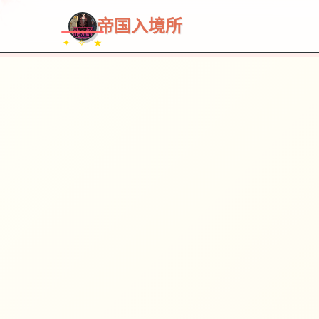
帝国入境所
✦ ✧ ★