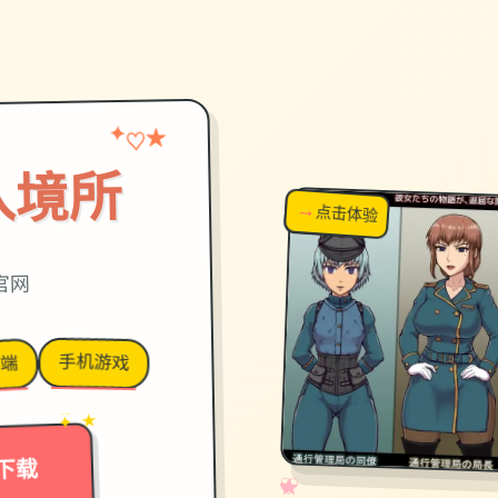
★
✦
♡
入境所
→
↗
点击体验
超棒！
官网
手机游戏
动端
→
✦ ★
下载
✧
♡
★
♥